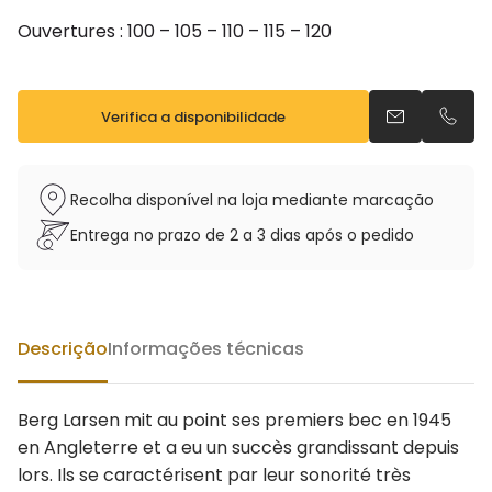
Ouvertures : 100 – 105 – 110 – 115 – 120
Verifica a disponibilidade
Envia um e-m
Telefo
Recolha disponível na loja mediante marcação
Entrega no prazo de 2 a 3 dias após o pedido
Descrição
Informações técnicas
Berg Larsen mit au point ses premiers bec en 1945
en Angleterre et a eu un succès grandissant depuis
lors. Ils se caractérisent par leur sonorité très