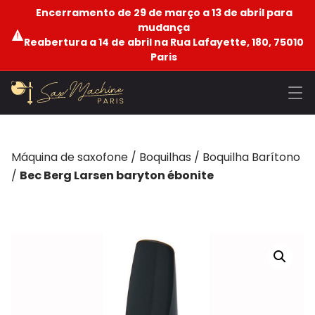
Encerramento de 29 de março a 13 de abril para
mudança
Reabertura a 14 de abril na Rua Lafayette, 180, 75010
Paris
Máquina de saxofone
/
Boquilhas
/
Boquilha Barítono
/
Bec Berg Larsen baryton ébonite