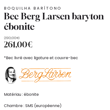
BOQUILHA BARÍTONO
Bec Berg Larsen baryton
ébonite
O
O
290,00
€
preço
preço
261,00
€
original
atual
era:
é:
*Bec livré avec ligature et couvre-bec
290,00€.
261,00€.
Matériau : ébonite
Chambre : SMS (européenne)