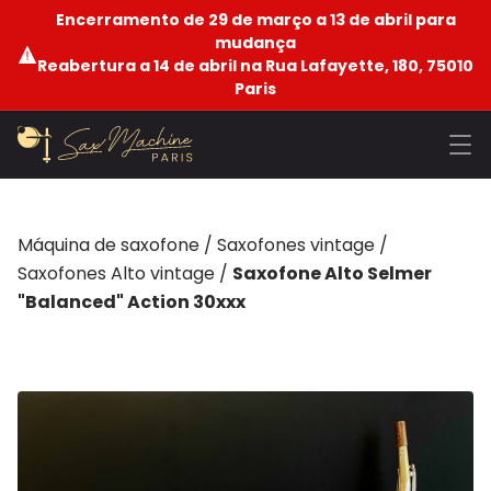
Encerramento de 29 de março a 13 de abril para
mudança
Reabertura a 14 de abril na Rua Lafayette, 180, 75010
Paris
Máquina de saxofone
/
Saxofones vintage
/
Saxofones Alto vintage
/
Saxofone Alto Selmer
"Balanced" Action 30xxx