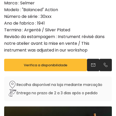
Marca : Selmer
Modelo : "Balanced" Action
Número de série : 30xxx
Ano de fabrico : 1941
Termina : Argenté / Silver Plated
Revisão da estampagem : Instrument révisé dans
notre atelier avant la mise en vente / This
instrument was adjusted in our workshop
Verifica a disponibilidade
Envia um e-m
Telefo
Recolha disponível na loja mediante marcação
Entrega no prazo de 2 a 3 dias após o pedido