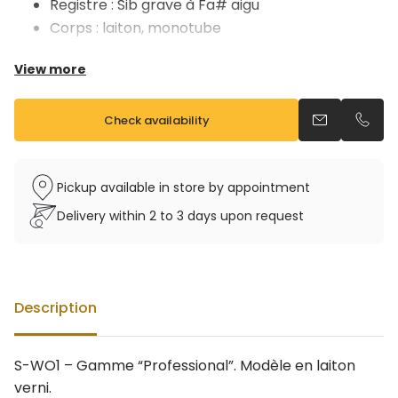
Registre : Sib grave à Fa# aigu
Corps : laiton, monotube
Clés : laiton
View more
Livré avec un bec et étui rigide sac à dos
Check availability
Send an emai
Call u
Pickup available in store by appointment
Delivery within 2 to 3 days upon request
Description
S-WO1 – Gamme “Professional”. Modèle en laiton
verni.