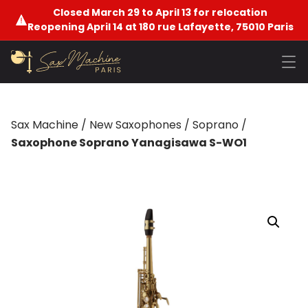
Closed March 29 to April 13 for relocation
Reopening April 14 at 180 rue Lafayette, 75010 Paris
Sax Machine
/
New Saxophones
/
Soprano
/
Saxophone Soprano Yanagisawa S-WO1