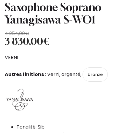
Saxophone Soprano
Yanagisawa S-WO1
Original
Current
4 254,00
€
price
price
3 830,00
€
was:
is:
4
3
VERNI
254,00€.
830,00€.
Autres finitions
: Verni, argenté,
bronze
Tonalité: Sib