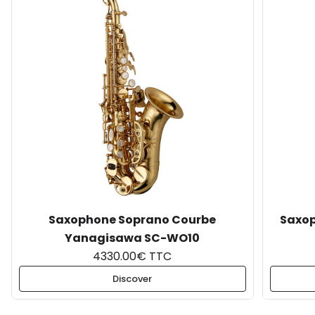
Saxophone Soprano Courbe
Saxop
Yanagisawa SC-WO10
4330.00€ TTC
Discover