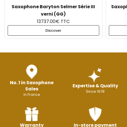
Saxophone Baryton Selmer Série III
Saxop
verni (GG)
13737.00€ TTC
Discover
No. 1 in Saxophone
Expertise & Quality
Sales
Since 1978
In France
Warranty
In-store payment