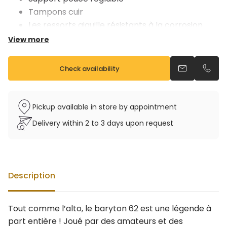
Tampons cuir
Les ressorts aiguille résistants à la corrosion
Etui rigide à roulette
View more
Vendu avec étui et bec 5C
Check availability
Send an emai
Call u
Pickup available in store by appointment
Delivery within 2 to 3 days upon request
Description
Tout comme l’alto, le baryton 62 est une légende à
part entière ! Joué par des amateurs et des