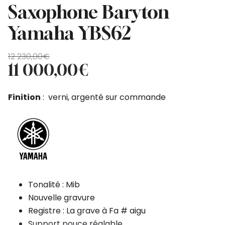
Saxophone Baryton
Yamaha YBS62
Original
Current
12 230,00
€
price
price
11 000,00
€
was:
is:
12
11
Finition
: verni, argenté sur commande
230,00€.
000,00€.
Tonalité : Mib
Nouvelle gravure
Registre : La grave à Fa # aigu
Support pouce réglable