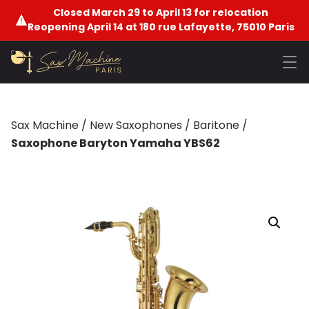
Closed March 29 to April 13 for relocation
Reopening April 14 at 180 rue Lafayette, 75010 Paris
Sax Machine
/
New Saxophones
/
Baritone
/
Saxophone Baryton Yamaha YBS62