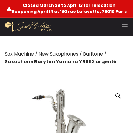
Closed March 29 to April 13 for relocation
Reopening April 14 at 180 rue Lafayette, 75010 Paris
Sax Machine
/
New Saxophones
/
Baritone
/
Saxophone Baryton Yamaha YBS62 argenté