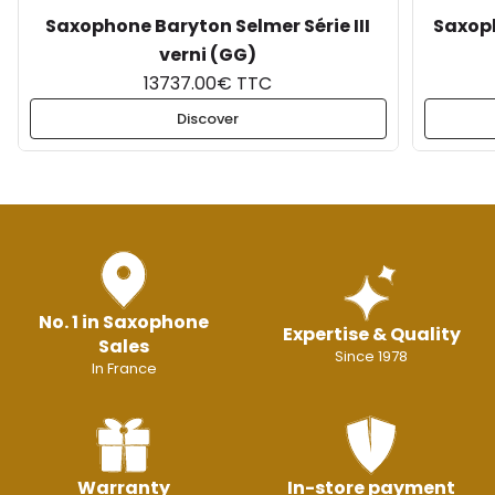
Saxophone Baryton Selmer Série III
Saxop
verni (GG)
13737.00€ TTC
Discover
No. 1 in Saxophone
Expertise & Quality
Sales
Since 1978
In France
Warranty
In-store payment