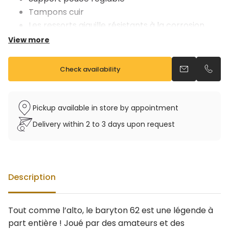
Tampons cuir
Les ressorts aiguille résistants à la corrosion
Etui rigide à roulette
View more
Vendu avec étui et bec 5C
Check availability
Send an emai
Call u
Pickup available in store by appointment
Delivery within 2 to 3 days upon request
Description
Tout comme l’alto, le baryton 62 est une légende à
part entière ! Joué par des amateurs et des