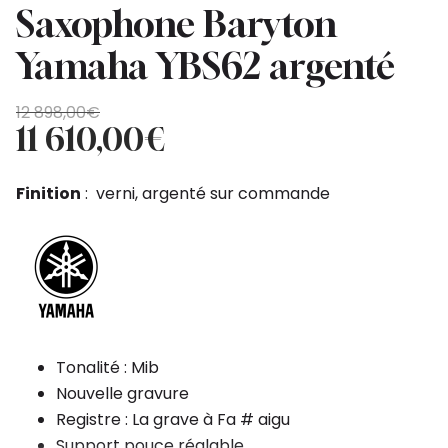
Saxophone Baryton
Yamaha YBS62 argenté
Original
Current
12 898,00
€
price
price
11 610,00
€
was:
is:
12
11
Finition
: verni, argenté sur commande
898,00€.
610,00€.
Tonalité : Mib
Nouvelle gravure
Registre : La grave à Fa # aigu
Support pouce réglable