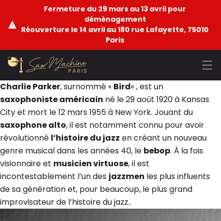
Fermeture du 29 mars au 13 avril pour
déménagement
Réouverture le 14 avril au 180 rue Lafayette, 75010
Paris
Charlie Parker
, surnommé «
Bird
« , est un
saxophoniste américain
né le 29 août 1920 à Kansas
City et mort le 12 mars 1955 à New York. Jouant du
saxophone alto
, il est notamment connu pour avoir
révolutionné
l’histoire du jazz
en créant un nouveau
genre musical dans les années 40, le
bebop
. À la fois
visionnaire et
musicien virtuose
, il est
incontestablement l’un des
jazzmen
les plus influents
de sa génération et, pour beaucoup, le plus grand
improvisateur de l’histoire du jazz..