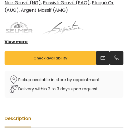
Noir Gravé (NG)
,
Passivé Gravé (PAO)
,
Plaqué Or
(AUG)
,
Argent Massif (AMG)
View more
Nouvelle gravure exclusive
Check availability
Send an emai
Call u
Tonalité : Sib
Tessiture : du Sib grave au Fa# aigu
Emboiture à serrage concentrique 3 points
Pickup available in store by appointment
Bague de serrage de l’emboiture réglable
Delivery within 2 to 3 days upon request
Support pouce en métal doré à l’or fin
Tampons cuir, résonateur métal
Touches en nacres naturelles serties
Description