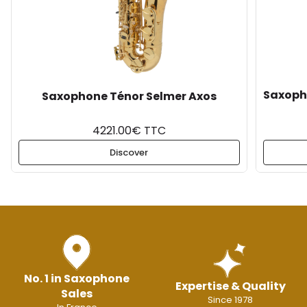
Saxoph
Saxophone Ténor Selmer Axos
4221.00€ TTC
Discover
No. 1 in Saxophone
Expertise & Quality
Sales
Since 1978