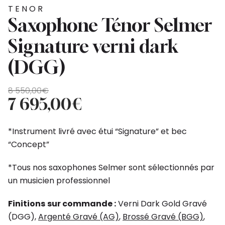
TENOR
Saxophone Ténor Selmer
Signature verni dark
(DGG)
Original
Current
8 550,00
€
price
price
7 695,00
€
was:
is:
8
7
*Instrument livré avec étui “Signature” et bec
550,00€.
695,00€.
“Concept”
*Tous nos saxophones Selmer sont sélectionnés par
un musicien professionnel
Finitions
sur commande :
Verni Dark Gold Gravé
(DGG),
Argenté Gravé (AG)
,
Brossé Gravé (BGG)
,