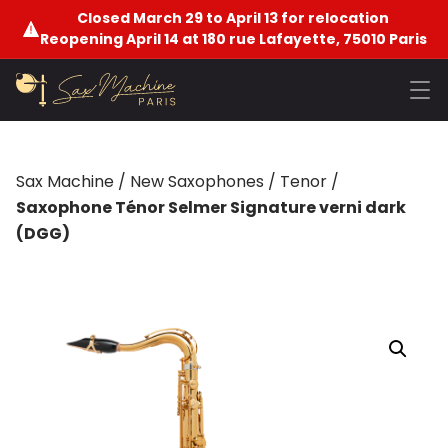
Closed March 29 to April 13 for relocation
Reopening April 14 at 180 rue Lafayette, 75010 Paris
Sax Machine
/
New Saxophones
/
Tenor
/
Saxophone Ténor Selmer Signature verni dark
(DGG)