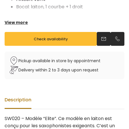
Bocal: laiton, 1 courbe + 1 droit
Livré avec un bec et étui rigide sac à dos
View more
Check availability
Send an emai
Call u
Pickup available in store by appointment
Delivery within 2 to 3 days upon request
Description
SW020 – Modèle “Elite”. Ce modèle en laiton est
conçu pour les saxophonistes exigeants. C’est un