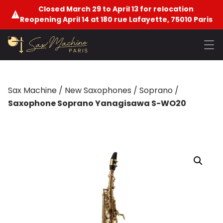
Closed March 29 to April 13 for relocation
Reopening April 14 at 180 rue Lafayette, 75010 Paris
Sax Machine
/
New Saxophones
/
Soprano
/
Saxophone Soprano Yanagisawa S-WO20