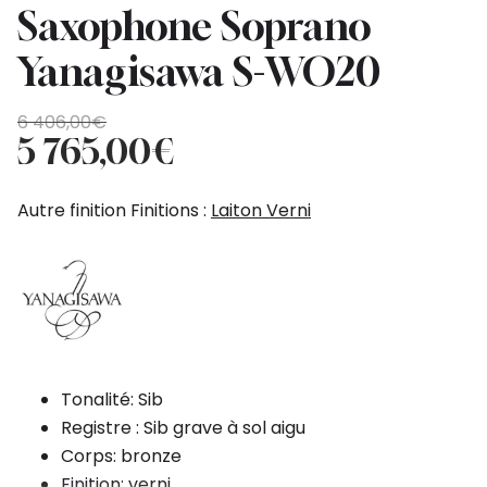
Saxophone Soprano
Yanagisawa S-WO20
Original
Current
6 406,00
€
price
price
5 765,00
€
was:
is:
6
5
Autre finition Finitions :
Laiton Verni
406,00€.
765,00€.
Tonalité: Sib
Registre : Sib grave à sol aigu
Corps: bronze
Finition: verni