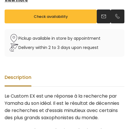
View more
Tampons cuir
Ressorts aiguille résistants à la corrosion
Check availability
Send an emai
Call u
Vendu avec étui et bec Custom
Pickup available in store by appointment
Delivery within 2 to 3 days upon request
Description
Le Custom EX est une réponse à la recherche par
Yamaha du son idéal. Il est le résultat de décennies
de recherches et d’essais minutieux avec certains
des plus grands saxophonistes du monde.