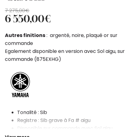
Original
Current
7 275,00
€
price
price
6 550,00
€
was:
is:
7
6
Autres finitions
: argenté, noire, plaqué or sur
275,00€.
550,00€.
commande
Egalement disponible en version avec Sol aigu, sur
commande (875EXHG)
Tonalité : Sib
Registre : Sib grave à Fa # aigu
Disponible sur commande avec Sol aigu
Support pouce réglable