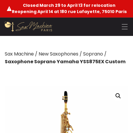
Closed March 29 to April 13 for relocation
Reopening April 14 at 180 rue Lafayette, 75010 Paris
Sax Machine
/
New Saxophones
/
Soprano
/
Saxophone Soprano Yamaha YSS875EX Custom