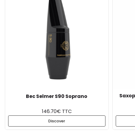
Saxop
Bec Selmer S90 Soprano
146.70€ TTC
Discover