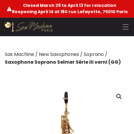
Closed March 29 to April 13 for relocation
Reopening April 14 at 180 rue Lafayette, 75010 Paris
Sax Machine
/
New Saxophones
/
Soprano
/
Saxophone Soprano Selmer Série III verni (GG)