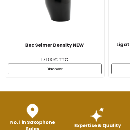
Ligat
Bec Selmer Density NEW
171.00€ TTC
Discover
No. 1 in Saxophone
Expertise & Quality
Sales