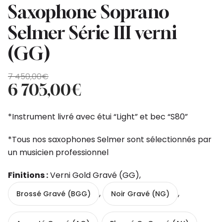
Saxophone Soprano
Selmer Série III verni
(GG)
Original
Current
7 450,00
€
price
price
6 705,00
€
was:
is:
7
6
*Instrument livré avec étui “Light” et bec “S80”
450,00€.
705,00€.
*Tous nos saxophones Selmer sont sélectionnés par
un musicien professionnel
Finitions :
Verni Gold Gravé (GG),
,
,
Brossé Gravé (BGG)
Noir Gravé (NG)