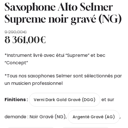
Saxophone Alto Selmer
Supreme noir gravé (NG)
Original
Current
9 290,00
€
price
price
8 361,00
€
was:
is:
9
8
*Instrument livré avec étui “Supreme” et bec
290,00€.
361,00€.
“Concept”
*Tous nos saxophones Selmer sont sélectionnés par
un musicien professionnel
Finitions :
et sur
Verni Dark Gold Gravé (DGG)
demande : Noir Gravé (NG),
,
Argenté Gravé (AG)