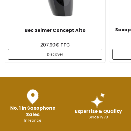
Saxoph
Bec Selmer Concept Alto
207.90€ TTC
Discover
No. 1 in Saxophone
Expertise & Quality
Sales
Since 1978
In France