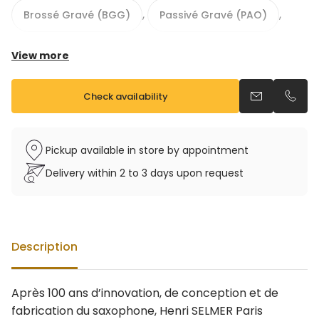
,
,
Brossé Gravé (BGG)
Passivé Gravé (PAO)
View more
,
Plaqué Or (AUG)
Argent Massif (AMG)
Check availability
Send an emai
Call u
Pickup available in store by appointment
Nouvelle gravure exclusive
Delivery within 2 to 3 days upon request
Tonalité : Mib
Tessiture : du Sib grave au Fa# aigu
Mécanisme de correction Do medium et Do#
aigu
Description
Emboiture à serrage concentrique 3 points
Bague de serrage de l’emboiture réglable
Support pouce main droite réglable en métal
Après 100 ans d’innovation, de conception et de
fabrication du saxophone, Henri SELMER Paris
Tampons cuir, résonateur métal