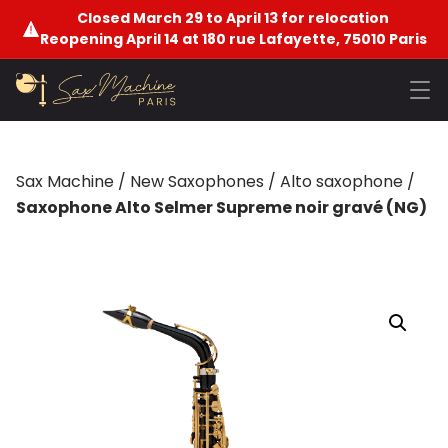
Closed March 29 to April 13 for relocation
Reopening April 14 at 180 rue Lafayette, 75010 Paris
Sax Machine
/
New Saxophones
/
Alto saxophone
/
Saxophone Alto Selmer Supreme noir gravé (NG)