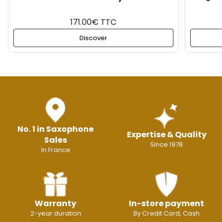
171.00€ TTC
Discover
No. 1 in Saxophone
Expertise & Quality
Sales
Since 1978
In France
Warranty
In-store payment
2-year duration
By Credit Card, Cash