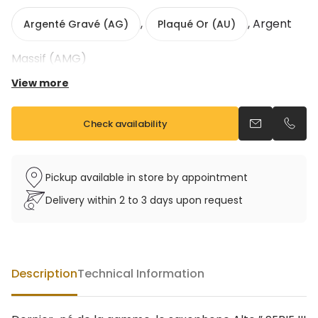
,
, Argent
Argenté Gravé (AG)
Plaqué Or (AU)
Massif (AMG)
View more
Check availability
Send an emai
Call u
Gravé
Pickup available in store by appointment
Tonalité : Mib
Mécanisme automatique de double Do#
Delivery within 2 to 3 days upon request
Support pouce main droite réglable en laiton
massif
Tampons cuir, résonateur métal (sans rivet)
Clé de Fa# aigu
Description
Technical Information
Ressorts aiguille en acier inox
Peut-être vendu avec ou sans étui et bec