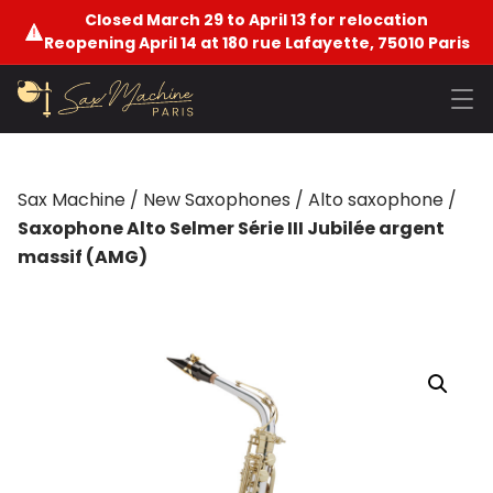
Closed March 29 to April 13 for relocation
Reopening April 14 at 180 rue Lafayette, 75010 Paris
Sax Machine
/
New Saxophones
/
Alto saxophone
/
Saxophone Alto Selmer Série III Jubilée argent
massif (AMG)