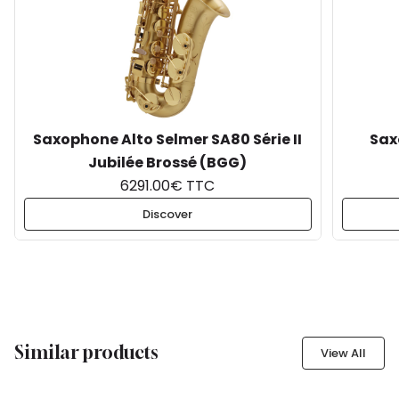
Saxophone Alto Selmer SA80 Série II
Sax
Jubilée Brossé (BGG)
6291.00€ TTC
Discover
Similar products
View All