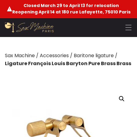
Closed March 29 to April 13 for relocation
Reopening April 14 at 180 rue Lafayette, 75010 Paris
Sax Machine
/
Accessories
/
Baritone ligature
/
Ligature François Louis Baryton Pure Brass Brass