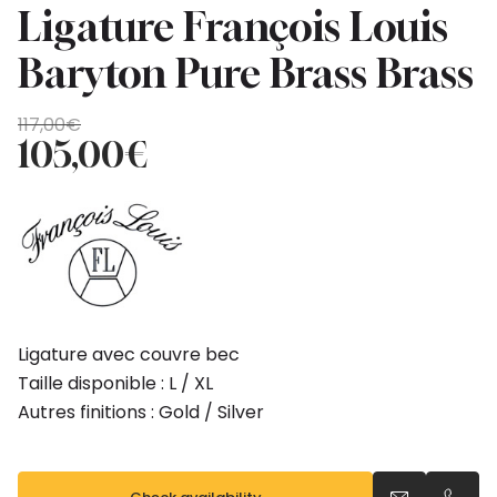
Ligature François Louis
Baryton Pure Brass Brass
Original
Current
117,00
€
price
price
105,00
€
was:
is:
117,00€.
105,00€.
Ligature avec couvre bec
Taille disponible : L / XL
Autres finitions : Gold / Silver