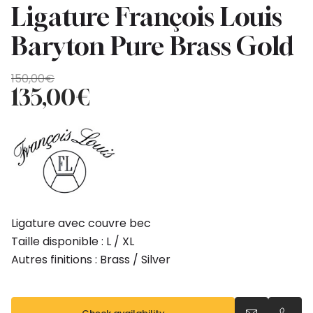
Ligature François Louis
Baryton Pure Brass Gold
Original
Current
150,00
€
price
price
135,00
€
was:
is:
150,00€.
135,00€.
Ligature avec couvre bec
Taille disponible : L / XL
Autres finitions : Brass / Silver