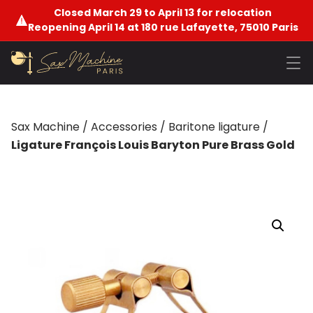
Closed March 29 to April 13 for relocation
Reopening April 14 at 180 rue Lafayette, 75010 Paris
Sax Machine
/
Accessories
/
Baritone ligature
/
Ligature François Louis Baryton Pure Brass Gold