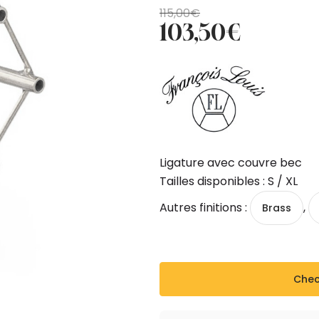
Original
Current
115,00
€
103,50
€
price
price
was:
is:
115,00€.
103,50€.
Ligature avec couvre bec
Tailles disponibles : S / XL
Autres finitions :
,
Brass
Check