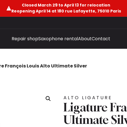
Closed March 29 to April 13 for relocation
Reopening April 14 at 180 rue Lafayette, 75010 Paris
Repair shop
Saxophone rental
About
Contact
e François Louis Alto Ultimate Silver
ALTO LIGATURE
Ligature Fra
Ultimate Sil