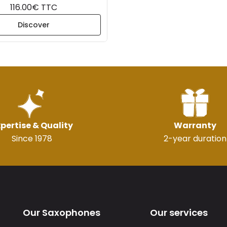
116.00€ TTC
Discover
pertise & Quality
Warranty
Since 1978
2-year duration
Our Saxophones
Our services