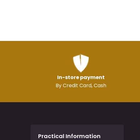
In-store payment
By Credit Card, Cash
Practical Information