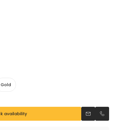
Gold
 availability
Send an email
Call us