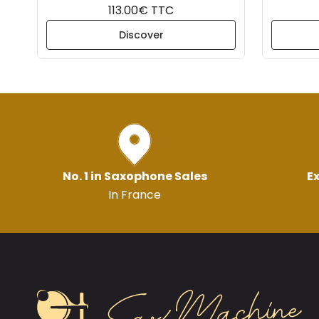
113.00€ TTC
Discover
No. 1 in Saxophone Sales
Ex
In France