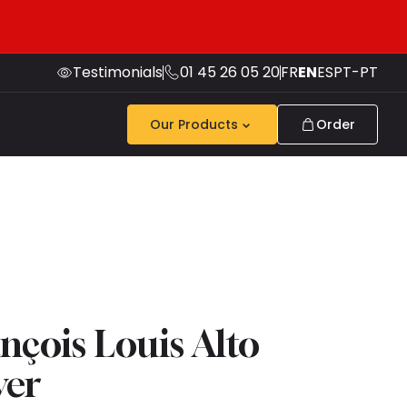
Testimonials
01 45 26 05 20
FR
EN
ES
PT-PT
Our Products
Order
nçois Louis Alto
ver