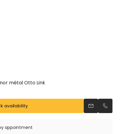
énor métal Otto Link
 availability
Send an email
Call us
e by appointment