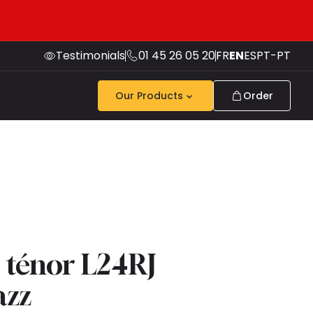
Testimonials
01 45 26 05 20
FR
EN
ES
PT-PT
Our Products
Order
 ténor L24RJ
azz