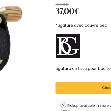
Original
Current
41,00
€
37,00
€
price
price
was:
is:
41,00€.
37,00€.
*Ligature avec couvre bec
Ligature en tissu pour bec t
Check
Pickup available in stor