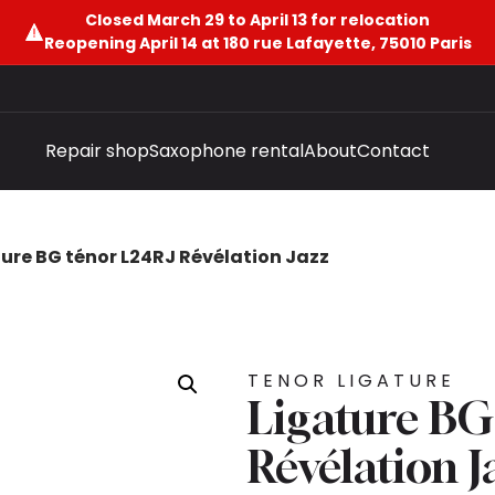
Closed March 29 to April 13 for relocation
Reopening April 14 at 180 rue Lafayette, 75010 Paris
Repair shop
Saxophone rental
About
Contact
ure BG ténor L24RJ Révélation Jazz
TENOR LIGATURE
Ligature BG
Révélation J