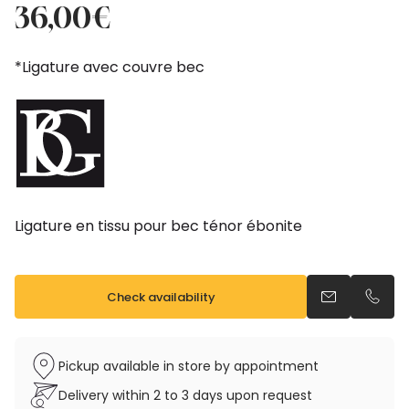
price
price
36,00
€
was:
is:
40,00€.
36,00€.
*Ligature avec couvre bec
Ligature en tissu pour bec ténor ébonite
Check availability
Send an emai
Call u
Pickup available in store by appointment
Delivery within 2 to 3 days upon request