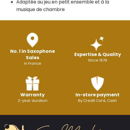
Adaptée au jeu en petit ensemble et à la
musique de chambre
No. 1 in Saxophone
Expertise & Quality
Sales
Since 1978
In France
Warranty
In-store payment
2-year duration
By Credit Card, Cash