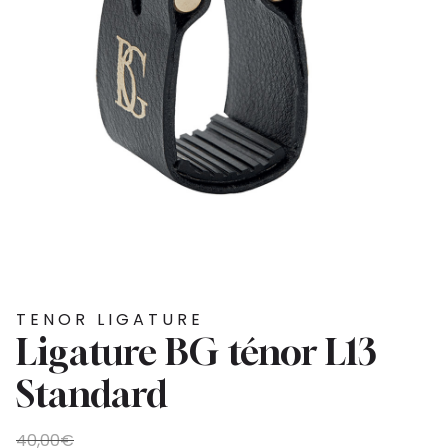
TENOR LIGATURE
Ligature BG ténor L13
Standard
Original
Current
40,00
€