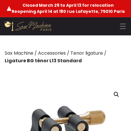
Closed March 29 to April 13 for relocation
Reopening April 14 at 180 rue Lafayette, 75010 Paris
Sax Machine
/
Accessories
/
Tenor ligature
/
Ligature BG ténor L13 Standard