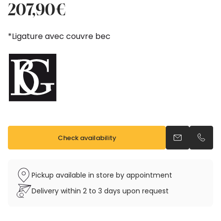
price
price
207,90
€
was:
is:
231,00€.
207,90€.
*Ligature avec couvre bec
Check availability
Send an emai
Call u
Pickup available in store by appointment
Delivery within 2 to 3 days upon request