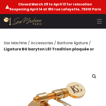
Closed March 29 to April 13 for relocation
Reopening April 14 at 180 rue Lafayette, 75010 Paris
Sax Machine
/
Accessories
/
Baritone ligature
/
Ligature BG baryton L61 Tradition plaquée or