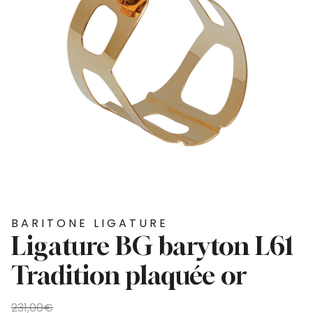
BARITONE LIGATURE
Ligature BG baryton L61
Tradition plaquée or
Original
Current
231,00
€