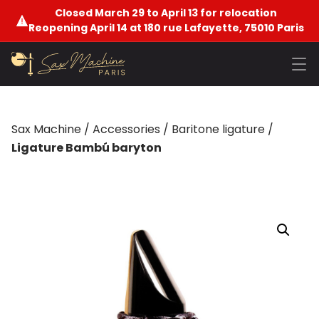
Closed March 29 to April 13 for relocation
Reopening April 14 at 180 rue Lafayette, 75010 Paris
Sax Machine
/
Accessories
/
Baritone ligature
/
Ligature Bambú baryton