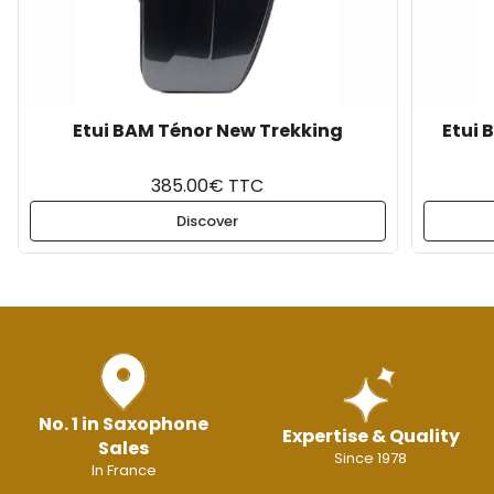
Etui BAM Ténor New Trekking
Etui 
385.00€ TTC
Discover
No. 1 in Saxophone
Expertise & Quality
Sales
Since 1978
In France