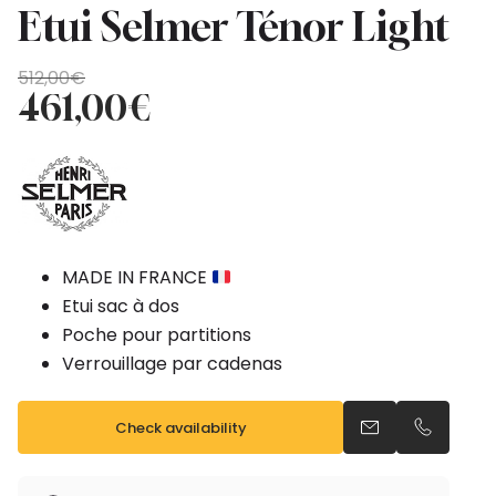
Etui Selmer Ténor Light
Original
Current
512,00
€
price
price
461,00
€
was:
is:
512,00€.
461,00€.
MADE IN FRANCE
Etui sac à dos
Poche pour partitions
Verrouillage par cadenas
Check availability
Send an email
Call us