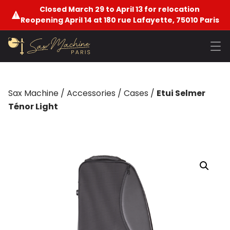
Closed March 29 to April 13 for relocation
Reopening April 14 at 180 rue Lafayette, 75010 Paris
Sax Machine
/
Accessories
/
Cases
/
Etui Selmer
Ténor Light