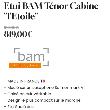
Etui BAM Ténor Cabine
"l'Etoile"
Original
Current
910,00
€
price
price
819,00
€
was:
is:
910,00€.
819,00€.
– MADE IN FRANCE
– Moulé sur un saxophone Selmer mark VI
– Gainé en cuir véritable
– Design le plus compact sur le marché
– Etui Sac à dos