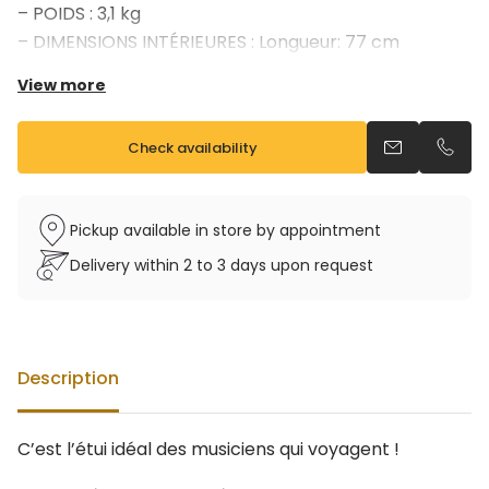
– POIDS : 3,1 kg
– DIMENSIONS INTÉRIEURES : Longueur: 77 cm
Pavillon: 16 cm
View more
– DIMENSIONS EXTÉRIEURES : 81x33x20 cm
– Existe en noir, chocolat, cognac, greige, gris, bleu
Check availability
ciel, rose, violet
Send an emai
Call u
Pickup available in store by appointment
Delivery within 2 to 3 days upon request
Description
C’est l’étui idéal des musiciens qui voyagent !