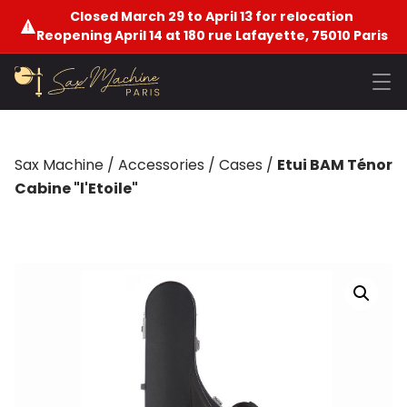
Closed March 29 to April 13 for relocation
Reopening April 14 at 180 rue Lafayette, 75010 Paris
Sax Machine
/
Accessories
/
Cases
/
Etui BAM Ténor
Cabine "l'Etoile"