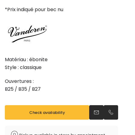
375,00€.
337,50€.
*Prix indiqué pour bec nu
Matériau : ébonite
Style : classique
Ouvertures :
B25 / B35 / B27
Check availability
Send an email
Call us