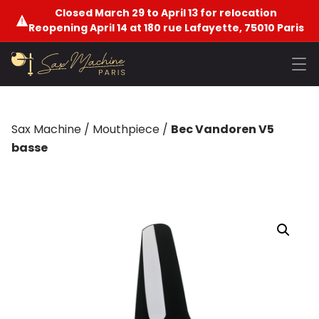
Closed March 29 to April 13 for relocation
Reopening April 14 at 180 rue Lafayette, 75010 Paris
Sax Machine
/
Mouthpiece
/
Bec Vandoren V5
basse