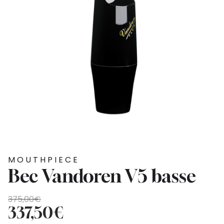
MOUTHPIECE
Bec Vandoren V5 basse
Original
Current
375,00
€
price
price
337,50
€
was:
is: