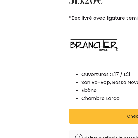
313,20
€
was:
is:
348,00€.
313,20€.
*Bec livré avec ligature sem
Ouvertures : L17 / L21
Son Be-Bop, Bossa Nov
Ebène
Chambre Large
Check