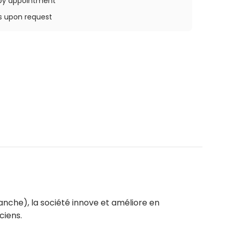
e by appointment
ys upon request
anche), la société innove et améliore en
ciens.