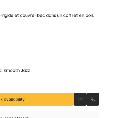
i-rigide et couvre-bec dans un coffret en bois
a, Smooth Jazz
 availability
Send an email
Call us