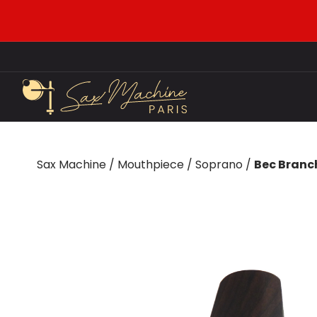
Sax Machine
/
Mouthpiece
/
Soprano
/
Bec Branc