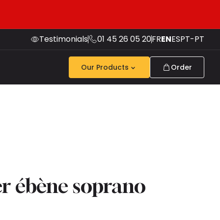
Testimonials
01 45 26 05 20
FR
EN
ES
PT-PT
Our Products
Order
r ébène soprano