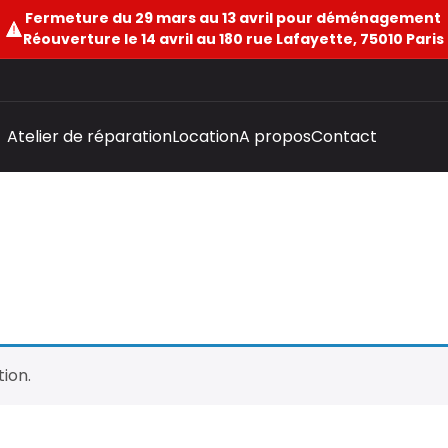
Fermeture du 29 mars au 13 avril pour déménagement
Réouverture le 14 avril au 180 rue Lafayette, 75010 Paris
Atelier de réparation
Location
A propos
Contact
ion.