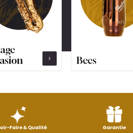
tage
asion
Becs
oir-Faire & Qualité
Garantie