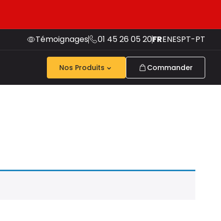
Témoignages
01 45 26 05 20
FR
EN
ES
PT-PT
Nos Produits
Commander