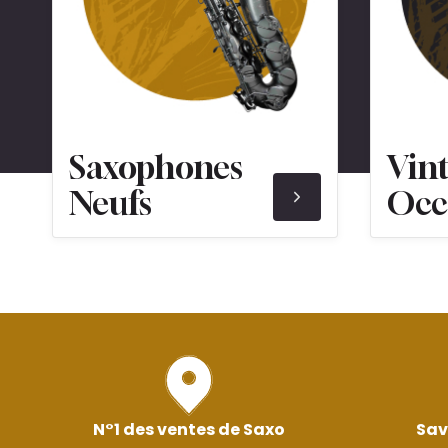
Saxophones
Vin
Neufs
Occ
N°1 des ventes de Saxo
Sav