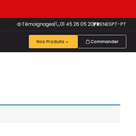
Témoignages
01 45 26 05 20
FR
EN
ES
PT-PT
Nos Produits
Commander