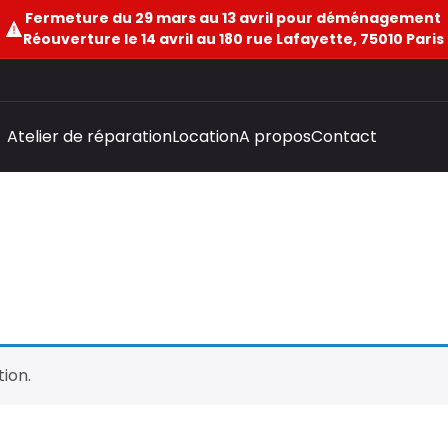
Fermeture du 29 mars au 13 avril pour déménagement
Réouverture le 14 avril au 180 rue Lafayette, 75010 Paris
Atelier de réparation
Location
A propos
Contact
ion.