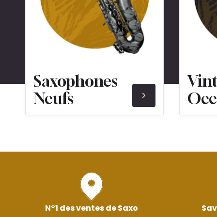
Saxophones
Vin
Neufs
Occ
N°1 des ventes de Saxo
Sav