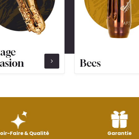
tage
asion
Becs
oir-Faire & Qualité
Garantie