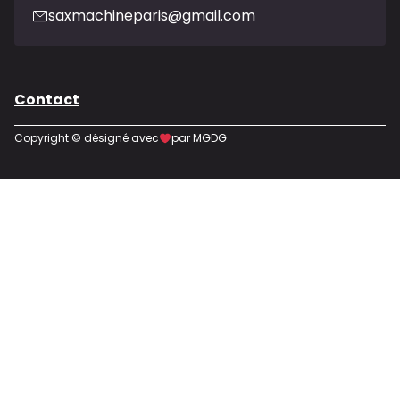
saxmachineparis@gmail.com
Contact
Copyright © désigné avec
par MGDG