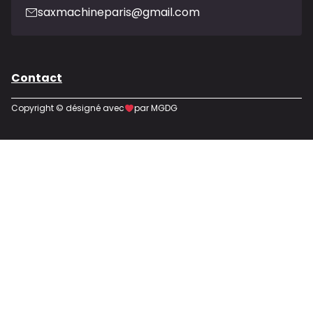
saxmachineparis@gmail.com
Contact
Copyright © désigné avec
par MGDG