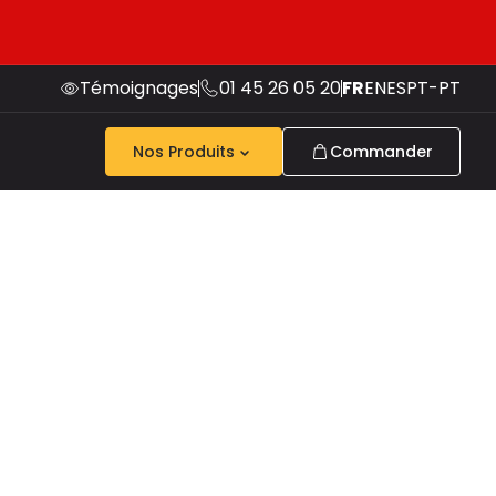
Témoignages
01 45 26 05 20
FR
EN
ES
PT-PT
Nos Produits
Commander