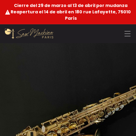
Cierre del 29 de marzo al 13 de abril por mudanza
Reapertura el 14 de abril en 180 rue Lafayette, 75010
París