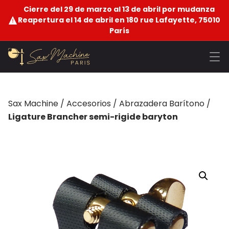
Cierre del 29 de marzo al 13 de abril por mudanza
Reapertura el 14 de abril en 180 rue Lafayette, 75010
París
Sax Machine
/
Accesorios
/
Abrazadera Barítono
/
Ligature Brancher semi-rigide baryton