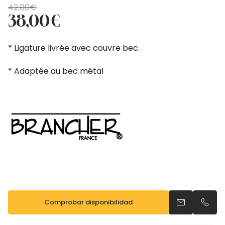
El
El
42,00
€
precio
precio
38,00
€
original
actual
era:
es:
* Ligature livrée avec couvre bec.
42,00€.
38,00€.
* Adaptée au bec métal
Comprobar disponibilidad
Enviar un ema
Llama