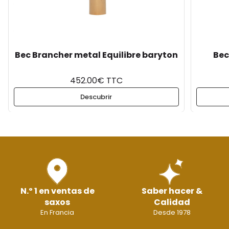
Bec Brancher metal Equilibre baryton
Bec
452.00€ TTC
Descubrir
N.º 1 en ventas de
Saber hacer &
saxos
Calidad
En Francia
Desde 1978