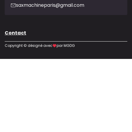
saxmachineparis@gmail.com
Contact
Copyright © désigné avec
par MGDG